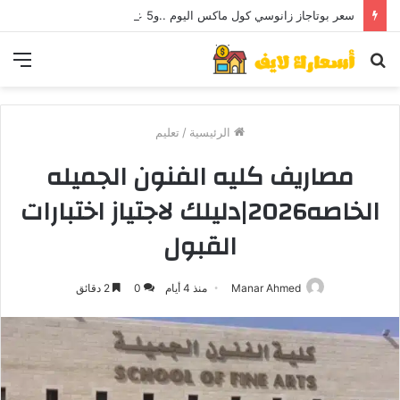
سعر بوتاجاز زانوسي كول ماكس اليوم ..و5 عيوب
بحث
الق
عن
الرئيسية
/
تعليم
مصاريف كليه الفنون الجميله
الخاصه2026|دليلك لاجتياز اختبارات
القبول
Manar Ahmed
منذ 4 أيام
0
2 دقائق