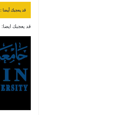
قد يعجبك أيضا :
قد يعجبك ايضا:
م