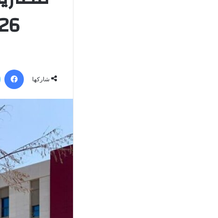
2026|الاوراق 
في
شاركها