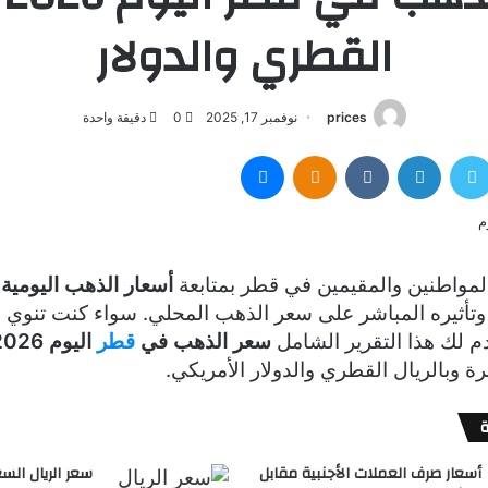
القطري والدولار
prices
نوفمبر 17, 2025
0
دقيقة واحدة
سبوك
تويتر
لينكدإن
Odnoklassniki
ماسنجر
المواطنين والمقيمين في قطر بمتابعة
أسعار الذهب اليومية
،
تأثيره المباشر على سعر الذهب المحلي. سواء كنت تنوي الش
دم لك هذا التقرير الشامل
سعر الذهب في
قطر
اليوم 2026
رة وبالريال القطري والدولار الأمريكي.
أسعار صرف العملات الأجنبية مقابل
سعر الريال الس