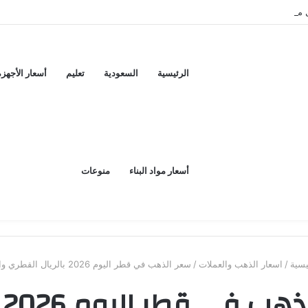
س اليوم ..و5 عيوب
الرئيسية
السعودية
تعليم
أسعار الأجهزة
أسعار مواد البناء
منوعات
يسية
/
اسعار الذهب والعملات
/
سعر الذهب في قطر اليوم 2026 بالريال القطري والدولار
سع