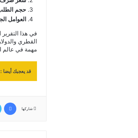
سعر صرف ال
حجم الطلب
العوامل الج
في هذا التقرير 
القطري والدولار
مهمة في عالم ا
قد يعجبك أيضا :
في
شاركها