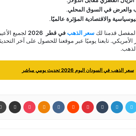
ريال القطري مقابل الدولار
.
 والعرض في السوق المحلي
.
يوسياسية والاقتصادية المؤثرة عالميًا
.
المفصل قدمنا لك
سعر الذهب
في قطر 2026
لجميع الأعير
 الأمريكي. تابعنا يوميًا عبر موقعنا للحصول على آخر التحد
لذهب.
سعر الذهب في السودان اليوم 2026 تحديث يومي مباشر
سبوك
تويتر
لينكدإن
بينتيريست
بوكيت
Odnoklassniki
مشاركة عبر البريد