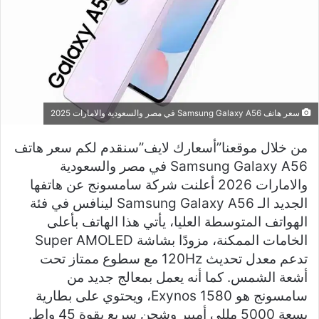
سعر هاتف Samsung Galaxy A56 في مصر والسعودية والامارات 2025
من خلال موقعنا”أسعارك لايف”سنقدم لكم سعر هاتف
Samsung Galaxy A56 في مصر والسعودية
والامارات 2026 أعلنت شركة سامسونج عن هاتفها
الجديد الـ Samsung Galaxy A56 لينافس في فئة
الهواتف المتوسطة العليا، يأتي هذا الهاتف بأعلى
الخامات الممكنة، مزودًا بشاشة Super AMOLED
تدعم معدل تحديث 120Hz مع سطوع ممتاز تحت
أشعة الشمس. كما أنه يعمل بمعالج جديد من
سامسونج هو Exynos 1580، ويحتوي على بطارية
بسعة 5000 مللي أمبير وشحن سريع بقوة 45 واط.