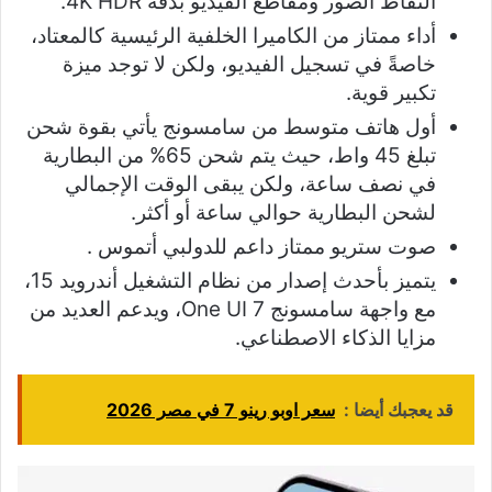
التقاط الصور ومقاطع الفيديو بدقة 4K HDR.
أداء ممتاز من الكاميرا الخلفية الرئيسية كالمعتاد،
خاصةً في تسجيل الفيديو، ولكن لا توجد ميزة
تكبير قوية.
أول هاتف متوسط من سامسونج يأتي بقوة شحن
تبلغ 45 واط، حيث يتم شحن 65% من البطارية
في نصف ساعة، ولكن يبقى الوقت الإجمالي
لشحن البطارية حوالي ساعة أو أكثر.
صوت ستريو ممتاز داعم للدولبي أتموس .
يتميز بأحدث إصدار من نظام التشغيل أندرويد 15،
مع واجهة سامسونج One UI 7، ويدعم العديد من
مزايا الذكاء الاصطناعي.
قد يعجبك أيضا :
سعر اوبو رينو 7 في مصر 2026