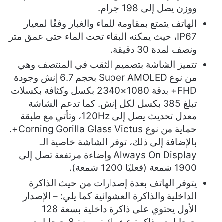
ووزن يصل إلى 198 جرام.
الهاتف يتمتع بمقاومة للماء والغبار وفقًا لمعيار
IP67، حيث يمكنه البقاء تحت الماء حتى عمق متر
ونصف لمدة 30 دقيقة.
تتميز الشاشة بتصميم الثقب في المنتصف وهي
من نوع Super AMOLED بحجم 6.7 إنش وجودة
FHD+ بدقة 1080×2340 بكسل وكثافة بكسلات
تبلغ 385 بكسل لكل إنش. كما تدعم الشاشة
معدل تحديث يصل إلى 120Hz، وتأتي مع طبقة
حماية من نوع Corning Gorilla Glass Victus+.
بالإضافة إلى ذلك، توفر الشاشة خاصية الـ
Always On Display وإضاءة مرتفعة تصل إلى
1900 شمعة (فعليًا 1200 شمعة).
يتوفر الهاتف بعدة إصدارات من حيث الذاكرة
الداخلية والذاكرة العشوائية كما يلي: – الإصدار
الأول يحتوي على ذاكرة داخلية بسعة 128
جيجابايت وذاكرة عشوائية بسعة 8 جيجابايت. –