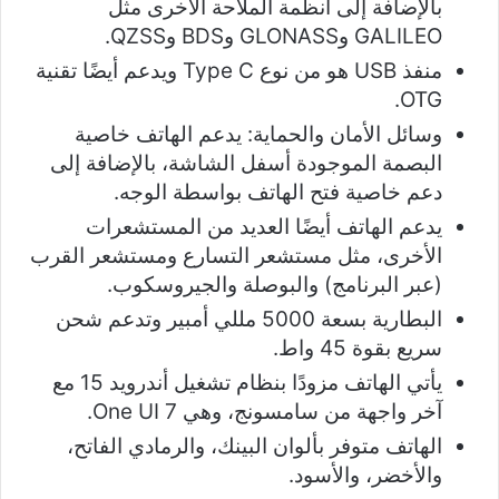
بالإضافة إلى أنظمة الملاحة الأخرى مثل
GALILEO وGLONASS وBDS وQZSS.
منفذ USB هو من نوع Type C ويدعم أيضًا تقنية
OTG.
وسائل الأمان والحماية: يدعم الهاتف خاصية
البصمة الموجودة أسفل الشاشة، بالإضافة إلى
دعم خاصية فتح الهاتف بواسطة الوجه.
يدعم الهاتف أيضًا العديد من المستشعرات
الأخرى، مثل مستشعر التسارع ومستشعر القرب
(عبر البرنامج) والبوصلة والجيروسكوب.
البطارية بسعة 5000 مللي أمبير وتدعم شحن
سريع بقوة 45 واط.
يأتي الهاتف مزودًا بنظام تشغيل أندرويد 15 مع
آخر واجهة من سامسونج، وهي One UI 7.
الهاتف متوفر بألوان البينك، والرمادي الفاتح،
والأخضر، والأسود.