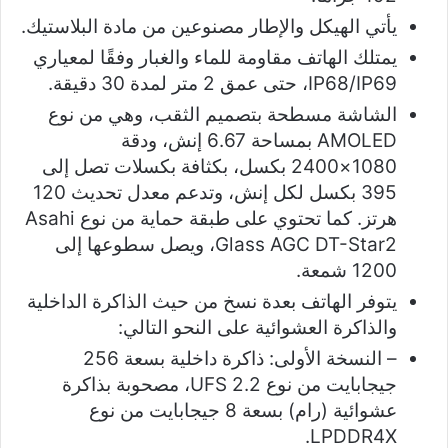
يأتي الهيكل والإطار مصنوعين من مادة البلاستيك.
يمتلك الهاتف مقاومة للماء والغبار وفقًا لمعياري
IP68/IP69، حتى عمق 2 متر لمدة 30 دقيقة.
الشاشة مسطحة بتصميم الثقب، وهي من نوع
AMOLED بمساحة 6.67 إنش، ودقة
1080×2400 بكسل، بكثافة بكسلات تصل إلى
395 بكسل لكل إنش، وتدعم معدل تحديث 120
هرتز. كما تحتوي على طبقة حماية من نوع Asahi
Glass AGC DT-Star2، ويصل سطوعها إلى
1200 شمعة.
يتوفر الهاتف بعدة نسخ من حيث الذاكرة الداخلية
والذاكرة العشوائية على النحو التالي:
– النسخة الأولى: ذاكرة داخلية بسعة 256
جيجابايت من نوع UFS 2.2، مصحوبة بذاكرة
عشوائية (رام) بسعة 8 جيجابايت من نوع
LPDDR4X.