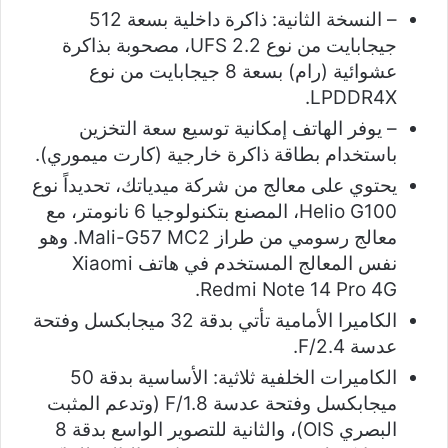
– النسخة الثانية: ذاكرة داخلية بسعة 512
جيجابايت من نوع UFS 2.2، مصحوبة بذاكرة
عشوائية (رام) بسعة 8 جيجابايت من نوع
LPDDR4X.
– يوفر الهاتف إمكانية توسيع سعة التخزين
باستخدام بطاقة ذاكرة خارجية (كارت ميموري).
يحتوي على معالج من شركة ميدياتك، تحديداً نوع
Helio G100، المصنع بتكنولوجيا 6 نانومتر، مع
معالج رسومي من طراز Mali-G57 MC2. وهو
نفس المعالج المستخدم في هاتف Xiaomi
Redmi Note 14 Pro 4G.
الكاميرا الأمامية تأتي بدقة 32 ميجابكسل وفتحة
عدسة F/2.4.
الكاميرات الخلفية ثلاثية: الأساسية بدقة 50
ميجابكسل وفتحة عدسة F/1.8 (وتدعم المثبت
البصري OIS)، والثانية للتصوير الواسع بدقة 8