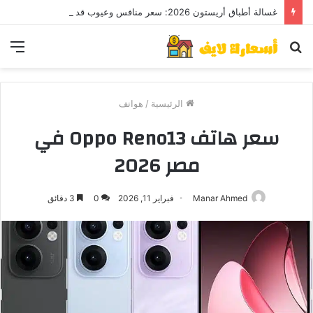
غسالة أطباق أريستون 2026: سعر منافس وعيوب قد تهمك قبل الشراء
بحث
الق
عن
الرئيسية
/
هواتف
سعر هاتف Oppo Reno13 في
مصر 2026
Manar Ahmed
فبراير 11, 2026
0
3 دقائق