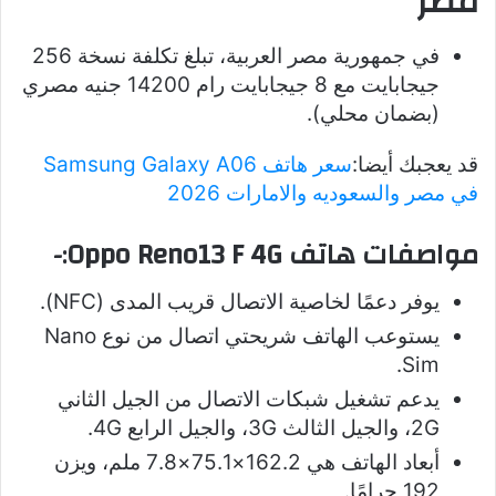
مصر
في جمهورية مصر العربية، تبلغ تكلفة نسخة 256
جيجابايت مع 8 جيجابايت رام 14200 جنيه مصري
(بضمان محلي).
قد يعجبك أيضا:
سعر هاتف Samsung Galaxy A06
في مصر والسعوديه والامارات 2026
مواصفات هاتف Oppo Reno13 F 4G
:-
يوفر دعمًا لخاصية الاتصال قريب المدى (NFC).
يستوعب الهاتف شريحتي اتصال من نوع Nano
Sim.
يدعم تشغيل شبكات الاتصال من الجيل الثاني
2G، والجيل الثالث 3G، والجيل الرابع 4G.
أبعاد الهاتف هي 162.2×75.1×7.8 ملم، ويزن
192 جرامًا.