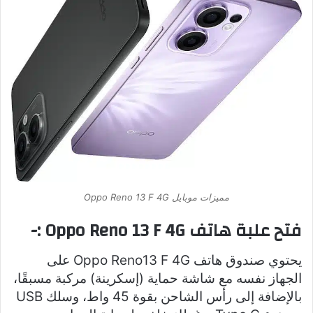
مميزات موبايل Oppo Reno 13 F 4G
فتح علبة هاتف Oppo Reno 13 F 4G
:-
يحتوي صندوق هاتف Oppo Reno13 F 4G على
الجهاز نفسه مع شاشة حماية (إسكرينة) مركبة مسبقًا،
بالإضافة إلى رأس الشاحن بقوة 45 واط، وسلك USB