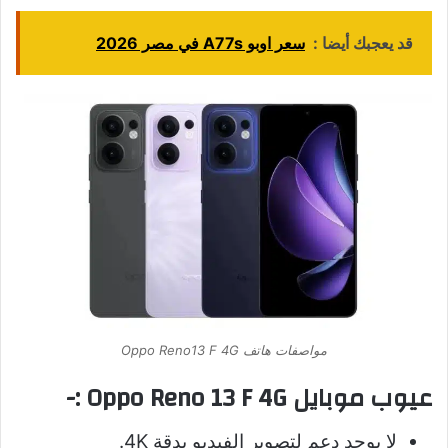
قد يعجبك أيضا :
سعر اوبو A77s في مصر 2026
مواصفات هاتف Oppo Reno13 F 4G
عيوب موبايل Oppo Reno 13 F 4G
:-
لا يوجد دعم لتصوير الفيديو بدقة 4K.