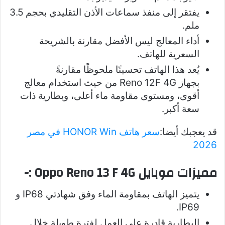
يفتقر إلى منفذ سماعات الأذن التقليدي بحجم 3.5
ملم.
أداء المعالج ليس الأفضل مقارنة بالشريحة
السعرية للهاتف.
يُعد هذا الهاتف تحسينًا ملحوظًا مقارنةً
بجهاز Reno 12F 4G من حيث استخدام معالج
أقوى، ومستوى مقاومة ماء أعلى، وبطارية ذات
سعة أكبر.
قد يعجبك أيضا:
سعر هاتف HONOR Win في مصر
2026
مميزات موبايل Oppo Reno 13 F 4G
:-
يتميز الهاتف بمقاومة الماء وفق شهادتي IP68 و
IP69.
البطارية قادرة على العمل لفترة طويلة خلال