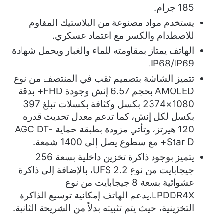
185 جرام.
يستخدم مواد مصنوعة من البلاستيك المقاوم
للاصطدام والكسر مع اعتماد عسكري.
الهاتف يمتاز بمقاومته للماء والغبار ويحمل شهادة
IP68/IP69.
تتميز الشاشة بتصميم ثقب في المنتصف من نوع
AMOLED بحجم 6.57 إنش وجودة FHD+ بدقة
1080×2374 بكسل وكثافة بكسلات تبلغ 397
بكسل لكل إنش، كما تدعم معدل تحديث قدره
120 هيرتز، وتأتي مزودة بطبقة حماية AGC DT-
Star D+ مع سطوع يصل إلى 1400 شمعة.
يتميز بوجود ذاكرة تخزين داخلية بسعة 256
جيجابايت من نوع UFS 2.2، بالإضافة إلى ذاكرة
عشوائية بسعة 8 جيجابايت من نوع
LPDDR4X.يدعم الهاتف إمكانية توسيع الذاكرة
التخزينية، حيث يتم تثبيته بدلاً من الشريحة الثانية.