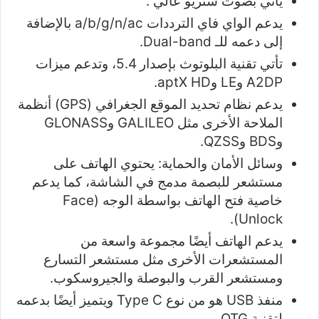
يأتي بصوت ستريو عالي .
يدعم الواي فاي الترددات a/b/g/n/ac بالإضافة
إلى دعمه للـ Dual-band.
تأتي تقنية البلوتوث بإصدار 5.4، وتدعم ميزات
A2DP وLE وaptX HD.
يدعم نظام تحديد الموقع الجغرافي (GPS) أنظمة
الملاحة الأخرى مثل GALILEO وGLONASS
وBDS وQZSS.
وسائل الأمان والحماية: يحتوي الهاتف على
مستشعر للبصمة مدمج في الشاشة، كما يدعم
خاصية فتح الهاتف بواسطة الوجه (Face
Unlock).
يدعم الهاتف أيضًا مجموعة واسعة من
المستشعرات الأخرى مثل مستشعر التسارع
ومستشعر القرب والبوصلة والجيروسكوب.
منفذ USB هو من نوع Type C ويتميز أيضًا بدعمه
لتقنية OTG.