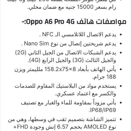
رام بسعر 15000 جنيه مع ضمان محلي.
مواصفات هاتف Oppo A6 Pro 4G:-
يدعم الاتصال اللاتلامسي الـ NFC .
يدعم شريحتين إتصال من نوع Nano Sim .
يدعم الشبكات الاتصال من الجيل الثاني (2G)
والجيل الثالث (3G) والجيل الرابع (4G).
يأتي الهاتف بأبعاد 158.2x75x8 ملليمتر ويزن
188 جرام.
يستخدم مواد من البلاستيك المقاوم للصدمات
والكسر مع اعتماد عسكري.
يأتي مزوداً بمقاومة للماء والغبار مع تصنيف
IP68/IP69.
تتميز الشاشة بتصميم ثقب في وسطها، وهي من
نوع AMOLED بحجم 6.57 إنش وجودة FHD+