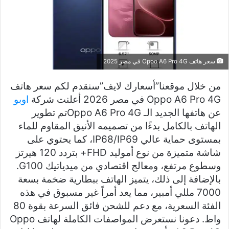
سعر هاتف Oppo A6 Pro 4G في مصر 2025
من خلال موقعنا”أسعارك لايف”سنقدم لكم سعر هاتف
Oppo A6 Pro 4G في مصر 2026 أعلنت شركة
اوبو
عن هاتفها الجديد الـ Oppo A6 Pro 4Gتم تطوير
الهاتف بالكامل بدءًا من تصميمه الأنيق المقاوم للماء
بمستوى حماية عالي IP68/IP69، كما يحتوي على
شاشة متميزة من نوع أموليد FHD+ بتردد 120 هيرتز
وسطوع مرتفع، ومعالج اقتصادي من ميدياتيك G100.
بالإضافة إلى ذلك، يتميز الهاتف ببطارية ضخمة بسعة
7000 مللي أمبير، مما يعد أمراً غير مسبوق في هذه
الفئة السعرية، مع دعم للشحن فائق السرعة بقوة 80
واط. دعونا نستعرض المواصفات الكاملة لهاتف Oppo