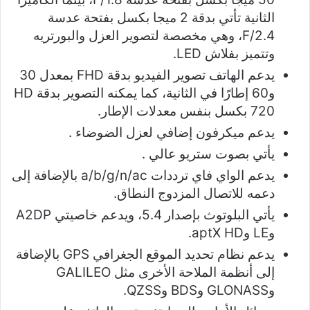
الثانية تأتي بدقة 2 ميجا بكسل بفتحة عدسة
F/2.4، وهي مخصصة لتصوير العزل والبورتريه
وتتميز بفلاش LED.
يدعم الهاتف تصوير الفيديو بدقة FHD بمعدل 30
و60 إطارًا في الثانية، كما يمكنه التصوير بدقة HD
720 بكسل بنفس معدلات الإطار.
يدعم ميكرفون إضافي لعزل الضوضاء .
يأتي بصوت ستريو عالي .
يدعم الواي فاي ترددات a/b/g/n/ac بالإضافة إلى
دعمه للاتصال المزدوج النطاق.
يأتي البلوتوث بإصدار 5.4، ويدعم خاصيتي A2DP
وLE وaptX HD.
يدعم نظام تحديد الموقع الجغرافي GPS بالإضافة
إلى أنظمة الملاحة الأخرى مثل GALILEO
وGLONASS وBDS وQZSS.