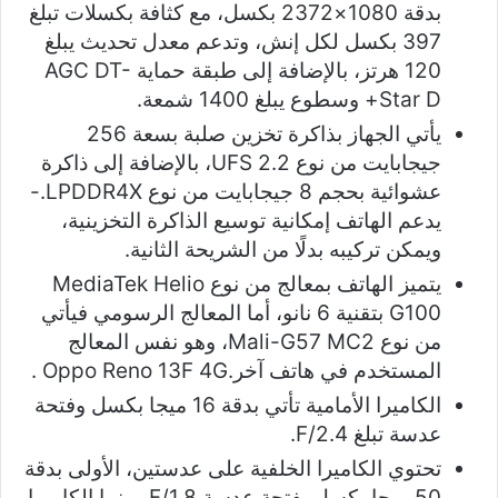
بدقة 1080×2372 بكسل، مع كثافة بكسلات تبلغ
397 بكسل لكل إنش، وتدعم معدل تحديث يبلغ
120 هرتز، بالإضافة إلى طبقة حماية AGC DT-
Star D+ وسطوع يبلغ 1400 شمعة.
يأتي الجهاز بذاكرة تخزين صلبة بسعة 256
جيجابايت من نوع UFS 2.2، بالإضافة إلى ذاكرة
عشوائية بحجم 8 جيجابايت من نوع LPDDR4X.-
يدعم الهاتف إمكانية توسيع الذاكرة التخزينية،
ويمكن تركيبه بدلًا من الشريحة الثانية.
يتميز الهاتف بمعالج من نوع MediaTek Helio
G100 بتقنية 6 نانو، أما المعالج الرسومي فيأتي
من نوع Mali-G57 MC2، وهو نفس المعالج
المستخدم في هاتف آخر.Oppo Reno 13F 4G .
الكاميرا الأمامية تأتي بدقة 16 ميجا بكسل وفتحة
عدسة تبلغ F/2.4.
تحتوي الكاميرا الخلفية على عدستين، الأولى بدقة
50 ميجا بكسل بفتحة عدسة F/1.8، بينما الكاميرا