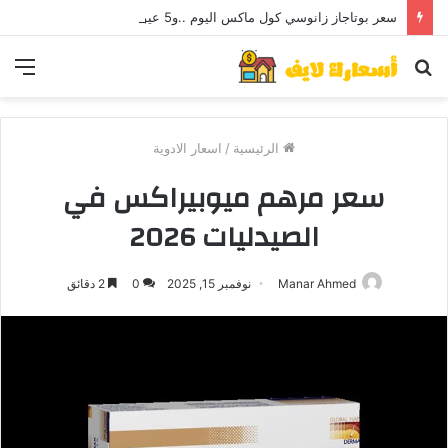
سعر بوتاجاز زانوسي كول ماكس اليوم ..و5 عيوب
بحث
الق
عن
الرئيسية
/
اسعار الادوية
سعر مرهم ميوبيراكس في
الصيدليات 2026
Manar Ahmed
نوفمبر 15, 2025
0
2 دقائق