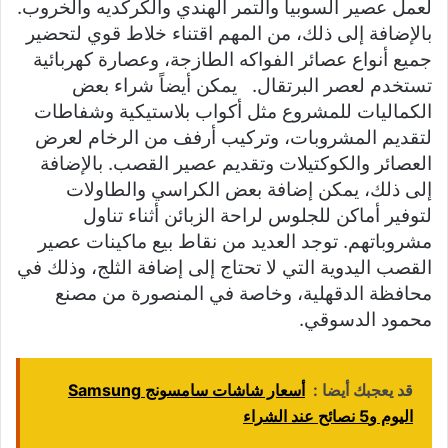
لعمل عصير السوبيا والتمر الهندي والكركديه والخروب.
بالإضافة إلى ذلك، من المهم اقتناء خلاط قوي لتحضير
جميع أنواع عصائر الفواكه الطازجة، وعصارة كهربائية
تستخدم لعصر البرتقال. يمكن أيضاً شراء بعض
الكماليات للمشروع مثل أكواب بلاستيكية وشفاطات
لتقديم المشروبات، وتركيب أرفف من الرخام لعرض
العصائر والكوكتيلات وتقديم عصير القصب. بالإضافة
إلى ذلك، يمكن إضافة بعض الكراسي والطاولات
لتوفير أماكن للجلوس لراحة الزبائن أثناء تناول
مشروباتهم. توجد العديد من نقاط بيع ماكينات عصير
القصب اليدوية التي لا تحتاج إلى إضافة الثلج، وذلك في
محافظة الدقهلية، وخاصة في المنصورة من مصنع
محمود الدسوقي.
قد يعجبك أيضا :
أسعار شاشات سامسونج Samsung
اليوم و5 نصائح عند الشراء