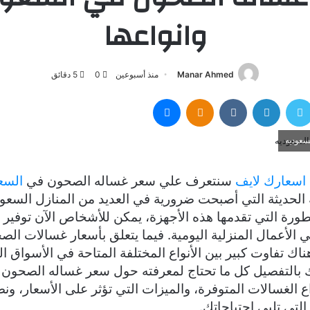
وانواعها
Manar Ahmed
منذ أسبوعين
0
5 دقائق
سبوك
تويتر
لينكدإن
Odnoklassniki
ماسنجر
عوديه
اسعارك لايف
سنتعرف علي سعر غساله الصحون في
السع
ة الحديثة التي أصبحت ضرورية في العديد من المنازل السعو
تطورة التي تقدمها هذه الأجهزة، يمكن للأشخاص الآن توفير ا
 الأعمال المنزلية اليومية. فيما يتعلق بأسعار غسالات ال
اك تفاوت كبير بين الأنواع المختلفة المتاحة في الأسواق ال
التفصيل كل ما تحتاج لمعرفته حول سعر غساله الصحون 
 الغسالات المتوفرة، والميزات التي تؤثر على الأسعار، ونصا
 التي تلبي احتياجاتك.