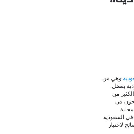
جانبي
وديه
وهي من
دية بفضل
لكثير من
صحون في
محلية
في السعوديه
ئح لاختيار