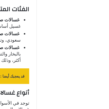
الفئات الم
غسالات صح
غسيل أساسي وعدد
غسالات ص
سعودي، وتش
غسالات ص
أكثر، وذلك 
قد يعجبك أيضا :
أنواع غسالا
توجد في الأسواق