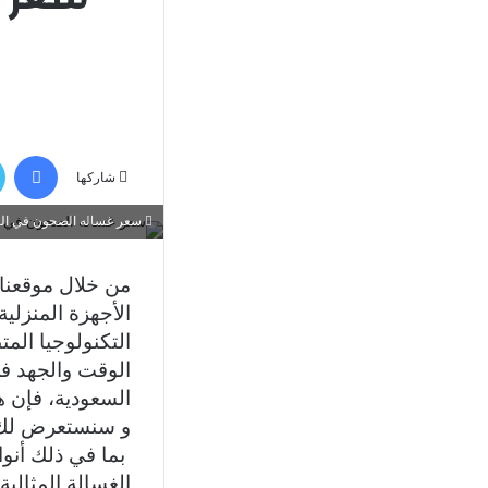
في
شاركها
سعر غساله الصحون في الس
من خلال موقعنا
الأجهزة المنزلي
التكنولوجيا الم
الوقت والجهد في
السعودية، فإن هن
و سنستعرض لك ب
بما في ذلك أنواع
الغسالة المثالية