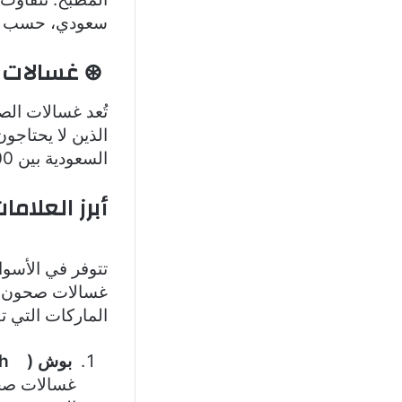
سعودي، حسب ال
⊛ غسالات 
تُعد غسالات ال
الذين لا يحتاج
السعودية بين 1200 و2500 ريال سعودي.
أبرز العلام
تتوفر في الأسواق
غسالات صحون، و
الماركات التي ت
بوش (
Bosch
غسالات صحو