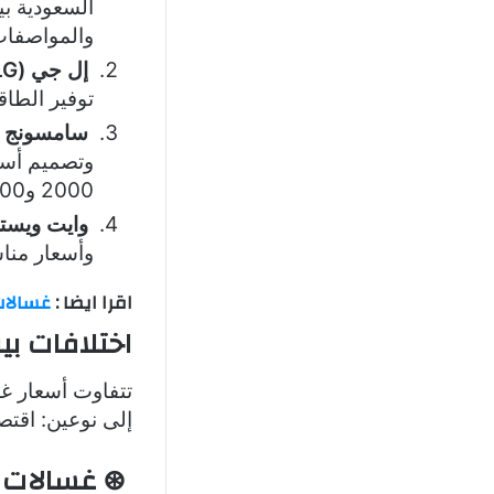
والمواصفات
إل جي (LG)
توفير الطاقة.
سامسونج (Samsung
وتصميم أسط
2000 و5500 ريال سعودي.
وايت ويستنجهاوس
وأسعار مناسبة تبدأ 
اقرا ايضا :
غسالات 
اختلافات بي
تتفاوت أسعار غ
إلى نوعين: اقتص
⊛ غسالات ا