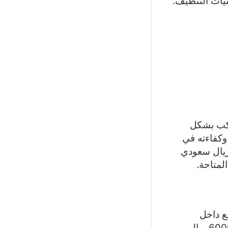
يات التنظيف.
ركب بشكل
كفاءته في
 المساحة. تبدأ أسعار غسالات الصحون المدمجة من حوالي 2500 ريال سعودي
ع داخل
المطبخ. تتفاوت أسعار هذه الأنواع في السعودية بين 1500 ريال سعودي و6000 ريال