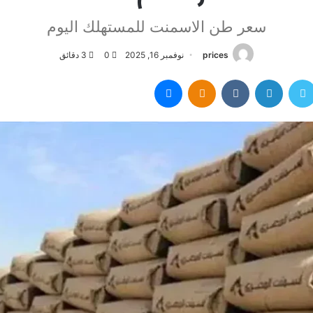
سعر طن الاسمنت للمستهلك اليوم
prices
نوفمبر 16, 2025
0
3 دقائق
سبوك
تويتر
لينكدإن
Odnoklassniki
ماسنجر