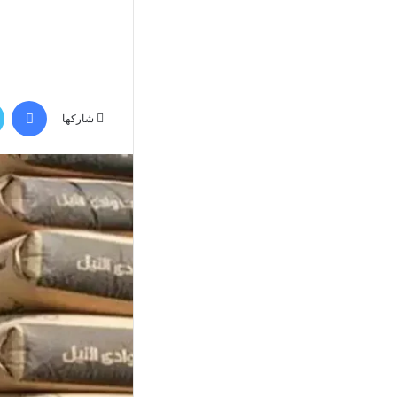
في
شاركها