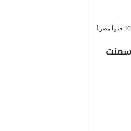
سعر شيكارة الأسمنت 50 كيلو اليوم “أسمنت أسود” يتراوح بين 88 و101 جنيهاً مصرياً
أسمنت