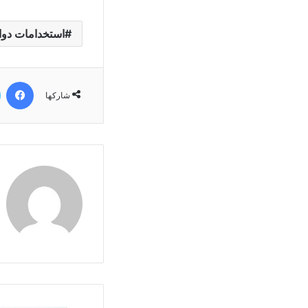
استخدامات دواء
في
شاركها