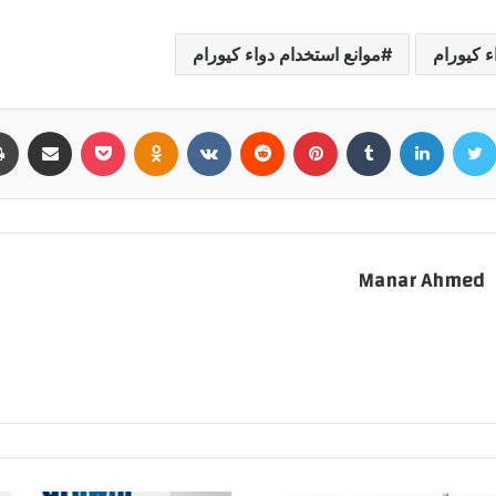
 كيورام
موانع استخدام دواء كيورام
سبوك
تويتر
لينكدإن
بينتيريست
بوكيت
Odnoklassniki
مشاركة عبر البر
Manar Ahmed