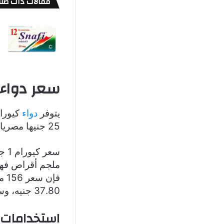
مقالات ذات صلة
سعر دواء ك
يتوفر
دواء
25 جنيها مصريا، والأقراص بتركيز 1 جرام بسعر 113 جنيها مصريا.
37.80 جنيه، وسعر 457 مل هو 58.50 جنيه، بينما سعر 642 مل هو 68 جنيه.
استخدامات 