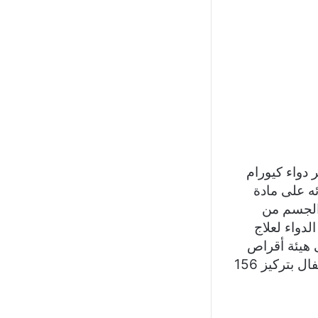
رك لايف”سعر دواء كيوارم في الصيدليات 2026 يُعتبر دواء كيورام
ائه على مادة
 الجسم من
 يُستخدم هذا الدواء لعلاج
ى هيئة أقراص
بتركيز 1 جرام، حيث يحتوي كل شريط على 20 قرصًا، أو كشرب خاص للأطفال بتركيز 156