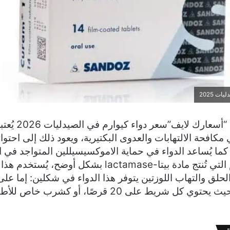
ت 2025
من خلال موقعنا “أسعا
لًا في مكافحة الالتهابات والعدوى البكتيرية، ويعود ذلك إلى احتو
 كما يُساعد الدواء في حماية الاموكسيسيللين المتواجد في
مقاومة الجراثيم التي تُنتج مادة بيتا-lactamase بشكل أوضح،
الحلق والتهاب اللوزتين يتوفر هذا الدواء في شكلين: إما عل