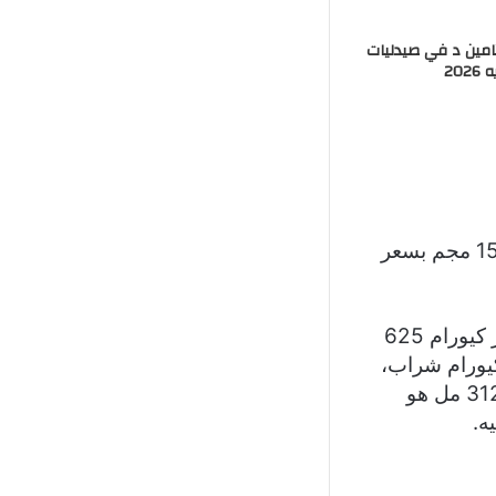
مين د في صيدليات
20
كيورام في كافة الصيدليات داخل مصر بأسعار: الشراب بتركيز 156 مجم بسعر
سعر كيورام 1 جم أقراص هو 113 جنيه لعبوة تحتوي على 12 قرص. أما سعر كيورام 625
 بالنسبة لأسعار كيورام شراب،
فإن سعر 156 مل هو 25.25 جنيه، وسعر 228 مل هو 30.75 جنيه، وسعر 312 مل هو