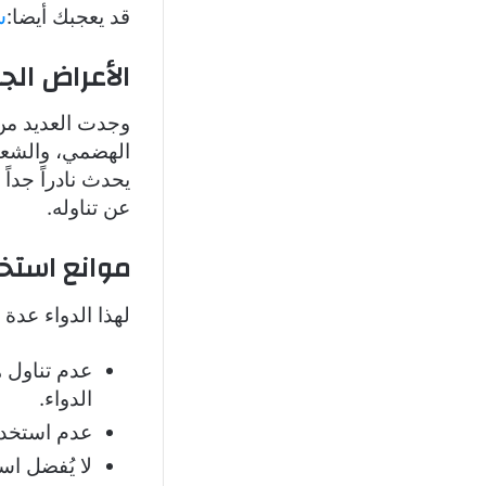
قد يعجبك أيضا:
س
الأعراض الجا
وجدت العديد من 
الهضمي، والشعور
يحدث نادراً جدا
عن تناوله.
موانع استخد
لهذا الدواء عدة م
عدم تناول 
الدواء.
عدم استخدا
لا يُفضل ا