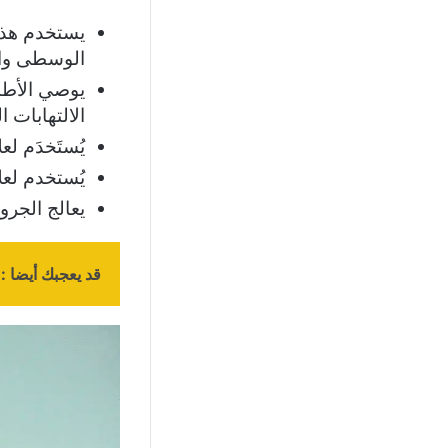
يستخدم هذا
الوسطى والج
يوصي الأطبا
الالتهابات ا
يُستَخدَم لع
يُستخدم لعل
يعالج الجرو
قد يعجبك أيضا :