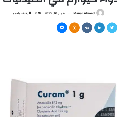
Manar Ahmed
نوفمبر 16, 2025
0
دقيقة واحدة
سبوك
تويتر
لينكدإن
Odnoklassniki
ماسنجر