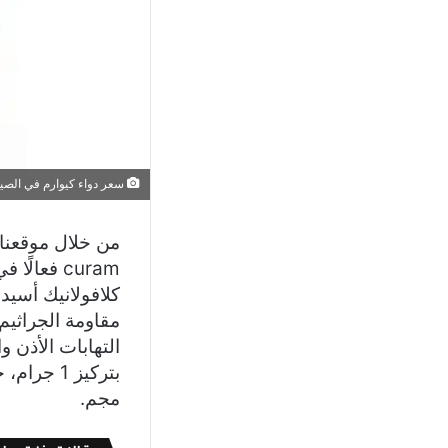
سعر دواء كيوارم في الصيدليا
curam فعا
كلافولانيك أسيد
التهابات الأذن و
مجم.