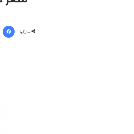
في
شاركها