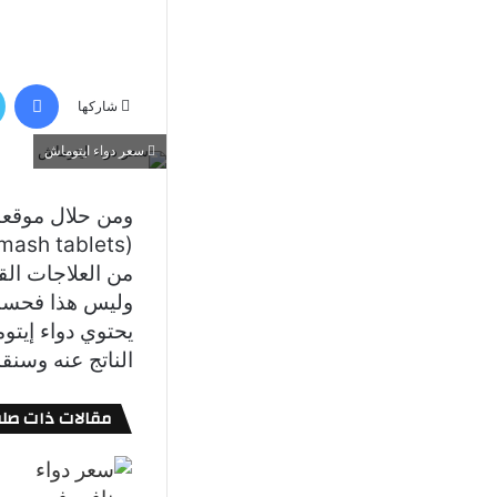
في
شاركها
سعر دواء ايتوماش
ومن حلال موقعن
من العلاجات الق
وليس هذا فحسب، 
يحتوي دواء إيتو
الناتج عنه وسنق
مقالات ذات صلة