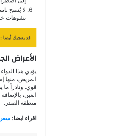
إلى اضطراب
لا يُنصح با
تشوهات خلق
قد يعجبك أيضا :
الأعراض الج
يؤدي هذا الدواء
المريض، منها إ
قوي. ونادراً ما
العين، بالإضافة
منطقة الصدر.
اقراء ايضا:
سعر د