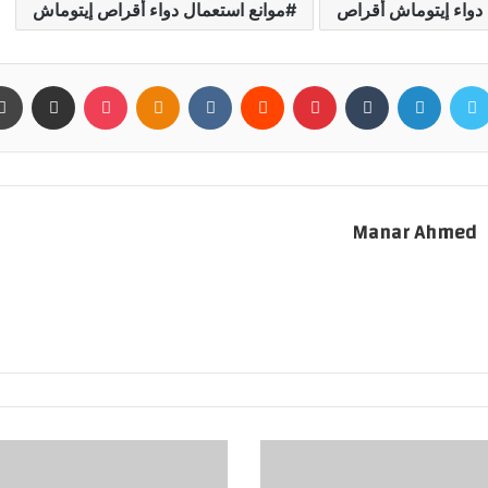
 دواء إيتوماش أقراص
موانع استعمال دواء أقراص إيتوماش
سبوك
تويتر
لينكدإن
بينتيريست
بوكيت
Odnoklassniki
مشاركة عبر البريد
Manar Ahmed