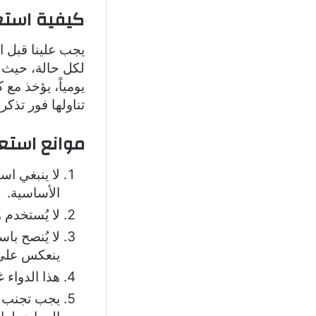
كيفية استع
يجب علينا قبل 
لكل حالة، حيث 
يومياً، يؤخذ مع
تناولها فور تذك
موانع استع
لا ينبغي اس
الأساسية.
لا يُستخدم
لا يُنصح باس
ينعكس على
هذا الدواء
يجب تجنب اس