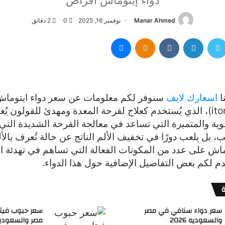
دواء إيتوماش أقراص
Manar Ahmed
نوفمبر 16, 2025
0
2 دقائق
سبوك
تويتر
لينكدإن
Odnoklassniki
ماسنجر
ا
اسعارك لايف
سنوفر لكم معلومات عن سعر دواء ايتوما
(itomash tablets)، الذي يُستخدم كعلاج لقرحة المعدة ومهدئ للقولون يُ
وية والمتميزة التي تساعد في معالجة القرحة الشديدة الت
بل يلعب دورًا في تخفيف الألم الناتج عن حالة تُعرف بال
ماش على عدد من المكونات الفعالة التي تساهم في تهدئة ال
دم لكم بعض التفاصيل الإضافية حول هذا الدواء.
سعر دواء سنافي في مصر
سعر حبوب فيتا
والسعوديه 2026
مصر والسعوديه 26