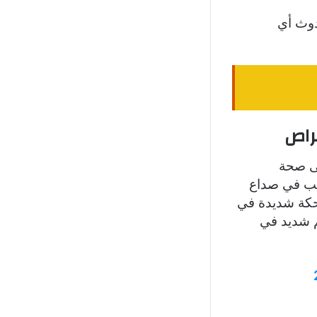
دوث أي
قراص
لى صحة
بب في صداع
 حكة شديدة في
لم شديد في