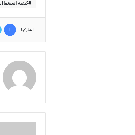
كيفية استعمال
في
شاركها