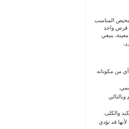
تشخيص المناسب
 قرص واحد
معينة، ينبغي
ر.
أي من مكوناته
ضمي.
 وبالتالي
بد والكلى.
لأنها قد تؤدي