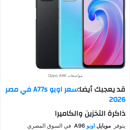
مواصفات Oppo A96
قد يعجبك أيضا:
سعر اوبو A77s في مصر
2026
ذاكرة التخزين والكاميرا
يتوفر
موبايل
اوبو
A96
في السوق المصري