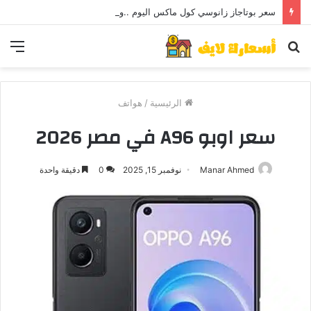
سعر بوتاجاز زانوسي كول ماكس اليوم ..و5 عيوب
بحث
الق
عن
الرئيسية
/
هواتف
سعر اوبو A96 في مصر 2026
Manar Ahmed
نوفمبر 15, 2025
0
دقيقة واحدة