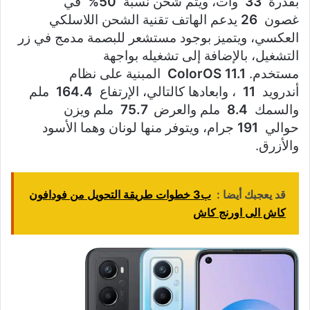
بقدرة
33
وات، ويتم شحن نسبة
50%
في
غصون
26
يدعم الهاتف تقنية الشحن اللاسلكي
العكسي، ويتميز بوجود مستشعر للبصمة مدمج في زر
التشغيل، بالإضافة إلى تشغيله بواجهة
مستخدم.
ColorOS 11.1
المبنية على نظام
أندرويد
11
، وابعادها كالتالي، الإرتفاع
164.4
ملم
والسمك
8.4
ملم والعرض
75.7
ملم ويزن
حوالي
191
جرام، ويتوفر منها لونان وهما الأسود
والأزرق.
قد يعجبك أيضا :
ب3 خطوات طريقة التحويل من فودافون
كاش الى اورنج كاش