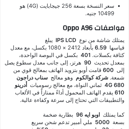
سعر النسخة بسعة 256 جيجابايت (4G) هو
10499 جنيه.
مواصفات Oppo A96
يمتلك شاشة من نوع
IPS LCD
يبلغ
قياسها
6.59
بأبعاد 2412 × 1080 بكسل، مع معدل
كثافة بكسلات.
401
بكسل في البوصة الواحدة،
بمعدل تحديث
90
هرتز، إلى جانب معدل سطوع يصل
إلى
600
قامت أوبو بتزويد الهاتف بمعالج قوي من
شمعة.
شركة كوالكوم
وهو معالج
سناب دراجون
680 4G
ثماني النواة، مع معالج رسوميات
أدرينو
610
يقدم الهاتف المحمول أداءً ممتازاً في الألعاب
والتطبيقات التي تحتاج إلى سرعة وكفاءة عالية.
كما يمتلك
اوبو ايه 96
بطارية ضخمة
بسعة
5000
ملي أمبير تدعم شحن سريع