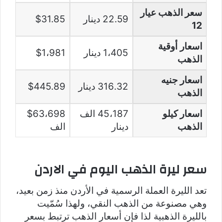
سعر الذهب عيار
22.59 دينار
$31.85
12
اسعار أوقية
1،405 دينار
$1،981
الذهب
اسعار جنيه
316.32 دينار
$445.89
الذهب
اسعار كيلو
45،187 الف
$63،698
الذهب
دينار
الف
سعر ليرة الذهب اليوم في الاردن
تعد الليرة العملة الرسمية في الأردن منذ زمن بعيد،
وهي مصنوعة من الذهب النقي، ولهذا سُمّيت
بالليرة الذهبية لذا فإن أسعار الذهب ترتبط بسعر