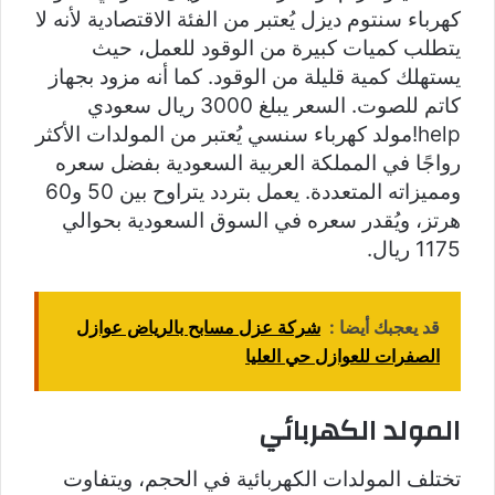
كهرباء سنتوم ديزل يُعتبر من الفئة الاقتصادية لأنه لا
يتطلب كميات كبيرة من الوقود للعمل، حيث
يستهلك كمية قليلة من الوقود. كما أنه مزود بجهاز
كاتم للصوت. السعر يبلغ 3000 ريال سعودي
help!مولد كهرباء سنسي يُعتبر من المولدات الأكثر
رواجًا في المملكة العربية السعودية بفضل سعره
ومميزاته المتعددة. يعمل بتردد يتراوح بين 50 و60
هرتز، ويُقدر سعره في السوق السعودية بحوالي
1175 ريال.
قد يعجبك أيضا :
شركة عزل مسابح بالرياض عوازل
الصفرات للعوازل حي العليا
المولد الكهربائي
تختلف المولدات الكهربائية في الحجم، ويتفاوت