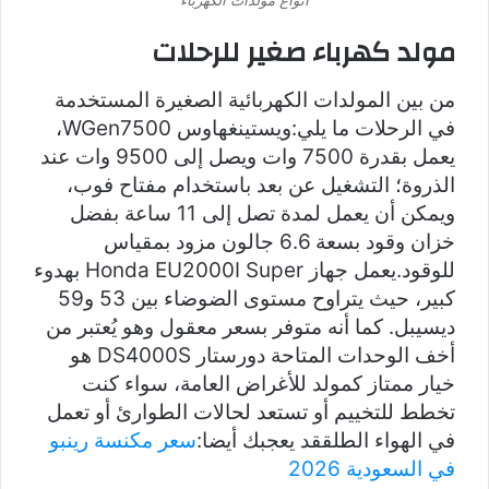
انواع مولدات الكهرباء
مولد كهرباء صغير للرحلات
من بين المولدات الكهربائية الصغيرة المستخدمة
في الرحلات ما يلي:ويستينغهاوس WGen7500،
يعمل بقدرة 7500 وات ويصل إلى 9500 وات عند
الذروة؛ التشغيل عن بعد باستخدام مفتاح فوب،
ويمكن أن يعمل لمدة تصل إلى 11 ساعة بفضل
خزان وقود بسعة 6.6 جالون مزود بمقياس
للوقود.يعمل جهاز Honda EU2000I Super بهدوء
كبير، حيث يتراوح مستوى الضوضاء بين 53 و59
ديسيبل. كما أنه متوفر بسعر معقول وهو يُعتبر من
أخف الوحدات المتاحة دورستار DS4000S هو
خيار ممتاز كمولد للأغراض العامة، سواء كنت
تخطط للتخييم أو تستعد لحالات الطوارئ أو تعمل
في الهواء الطلققد يعجبك أيضا:
سعر مكنسة رينبو
في السعودية 2026