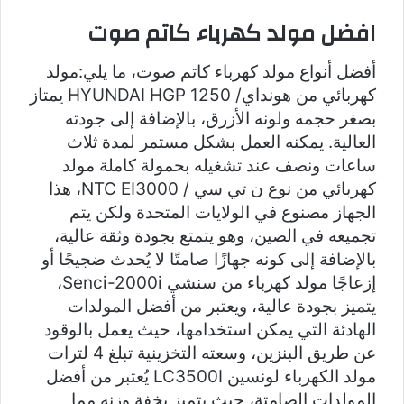
افضل مولد كهرباء كاتم صوت
أفضل أنواع مولد كهرباء كاتم صوت، ما يلي:مولد
كهربائي من هونداي/ HYUNDAI HGP 1250 يمتاز
بصغر حجمه ولونه الأزرق، بالإضافة إلى جودته
العالية. يمكنه العمل بشكل مستمر لمدة ثلاث
ساعات ونصف عند تشغيله بحمولة كاملة مولد
كهربائي من نوع ن تي سي / NTC EI3000، هذا
الجهاز مصنوع في الولايات المتحدة ولكن يتم
تجميعه في الصين، وهو يتمتع بجودة وثقة عالية،
بالإضافة إلى كونه جهازًا صامتًا لا يُحدث ضجيجًا أو
إزعاجًا مولد كهرباء من سنشي Senci-2000i،
يتميز بجودة عالية، ويعتبر من أفضل المولدات
الهادئة التي يمكن استخدامها، حيث يعمل بالوقود
عن طريق البنزين، وسعته التخزينية تبلغ 4 لترات
مولد الكهرباء لونسين LC3500I يُعتبر من أفضل
المولدات الصامتة، حيث يتميز بخفة وزنه مما