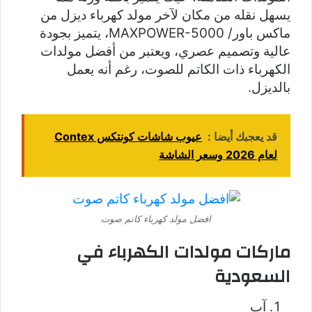
يسهل نقله من مكان لآخر مولد كهرباء ديزل من
ماكس باور/ MAXPOWER-5000، يتميز بجودة
عالية وتصميم عصري، ويعتبر من أفضل مولدات
الكهرباء ذات الكاتم للصوت، رغم أنه يعمل
بالديزل.
قد يعجبك أيضا :
عيوب شاشات كونتكس Contex
لعام 2026 وسعر الشاشة
افضل مولد كهرباء كاتم صوت
ماركات مولدات الكهرباء في
السعودية
آب