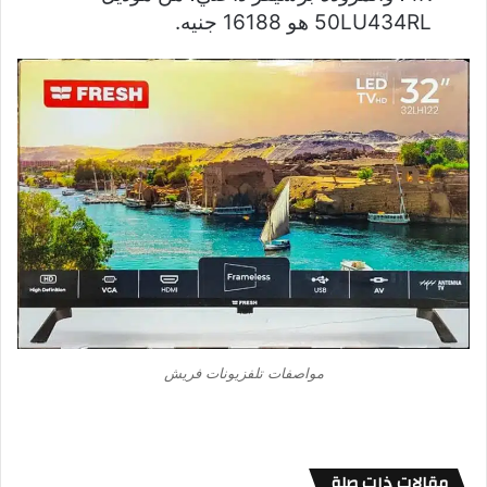
50LU434RL هو 16188 جنيه.
مواصفات تلفزيونات فريش
مقالات ذات صلة