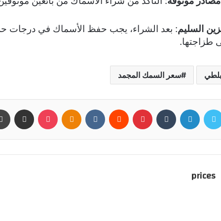
مصادر موثوقة
:
التأكد من شراء الأسماك من بائعين موثوقي
زين السليم
:
بعد الشراء، يجب حفظ الأسماك في درجات حر
 طزاجتها.
بلطي
سعر السمك المجمد
سبوك
تويتر
لينكدإن
بينتيريست
بوكيت
Odnoklassniki
مشاركة عبر البريد
prices