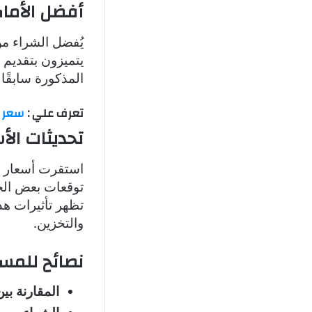
أفضل الأما
يُفضل الشراء من
يتميزون بتقديم ا
المذكورة سابقًا ع
تعرف علي :
سعر كي
تحديثات ال
توقعات بعض الخب
تظهر تأثيرات هذه
والتخزين.
نصائح للمس
المقارنة بي