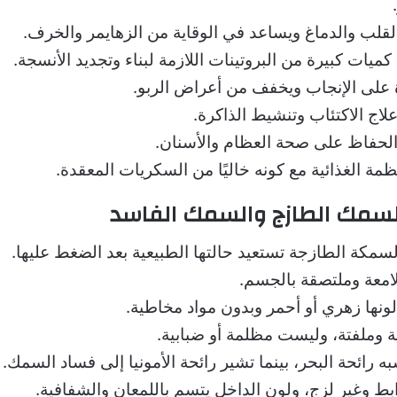
قلب والدماغ ويساعد في الوقاية من الزهايمر والخرف.
ميات كبيرة من البروتينات اللازمة لبناء وتجديد الأنسجة.
ة على الإنجاب ويخفف من أعراض الربو.
اج الاكتئاب وتنشيط الذاكرة.
لحفاظ على صحة العظام والأسنان.
ظمة الغذائية مع كونه خاليًا من السكريات المعقدة.
السمك الطازج والسمك الفاسد
مكة الطازجة تستعيد حالتها الطبيعية بعد الضغط عليها.
معة وملتصقة بالجسم.
ونها زهري أو أحمر وبدون مواد مخاطية.
ة وملفتة، وليست مظلمة أو ضبابية.
به رائحة البحر، بينما تشير رائحة الأمونيا إلى فساد السمك.
بط وغير لزج، ولون الداخل يتسم باللمعان والشفافية.