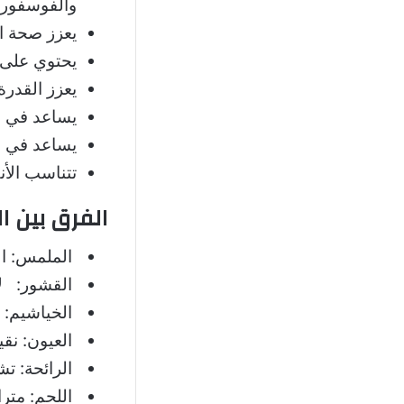
والفوسفور.
يعزز صحة ال
يحتوي على ك
يعزز القدر
يساعد في عل
يساعد في ا
تتناسب الأن
الفرق بين 
الملمس: الس
القشور: لا
الخياشيم: ل
العيون: نقي
الرائحة: تش
اللحم: مترا