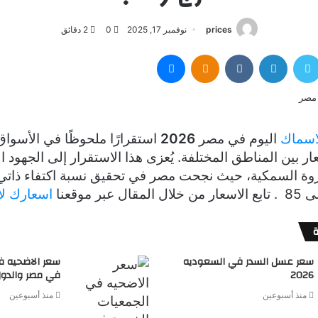
prices
نوفمبر 17, 2025
0
2 دقائق
سبوك
تويتر
لينكدإن
Odnoklassniki
ماسنجر
اسماك
اليوم في مصر
2026
استقرارًا ملحوظًا في الأسواق
ر بين المناطق المختلفة.
يُعزى هذا الاستقرار إلى الجهود ا
روة السمكية، حيث نجحت مصر في تحقيق نسبة اكتفاء ذاتي م
بر موقعنا
اسعارك ل
سعر عسل السدر في السعوديه
سعر الاضحيه ف
2026
في مصر والدول ال
منذ أسبوعين
منذ أسبوعين