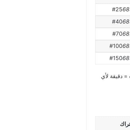
#25
68
#40
68
#70
68
#100
68
#150
68
أو ميجابايت إنترنت / و5 وحدات = دقيقة لأي
تراك