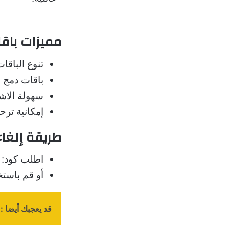
مميزات باقات
تنوع الباقا
باقات دمج ب
سهولة الاشتراك
إمكانية ترح
طريقة إلغاء
اطلب كود:
أو قم باست
قد يعجبك أيضا :