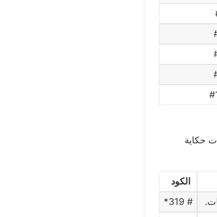
#
ت حكاية
الكود
ات.
# 319*