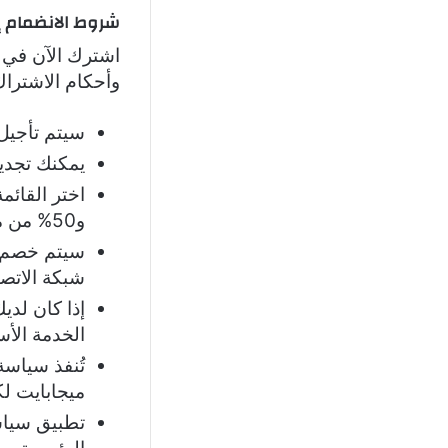
شروط الانضمام إ
اشترك الآن في 
وأحكام الاشتراك
سيتم تأجيل 
يمكنك تجديد
و50% من ميكساتك.
سيتم خصم و
شبكة الاتص
إذا كان لد
الخدمة الأس
ميجابايت لكل رقم رئيس
تطبيق سياس