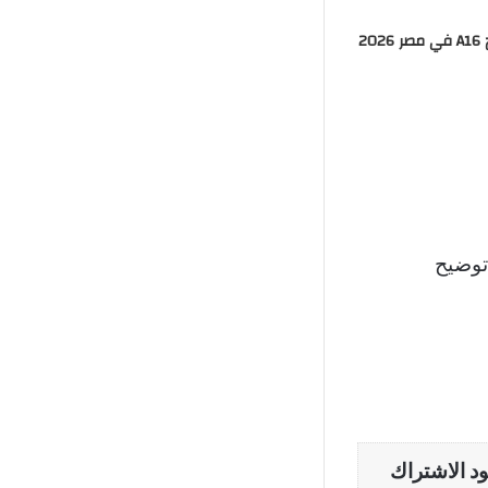
20
وضيح
د الاشتراك