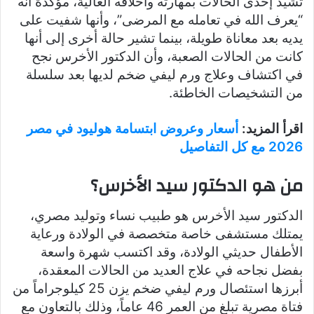
تشيد إحدى الحالات بمهارته وأخلاقه العالية، مؤكدة أنه
“يعرف الله في تعامله مع المرضى”، وأنها شفيت على
يديه بعد معاناة طويلة، بينما تشير حالة أخرى إلى أنها
كانت من الحالات الصعبة، وأن الدكتور الأخرس نجح
في اكتشاف وعلاج ورم ليفي ضخم لديها بعد سلسلة
من التشخيصات الخاطئة.
اقرأ المزيد:
أسعار وعروض ابتسامة هوليود في مصر
2026 مع كل التفاصيل
من هو الدكتور سيد الأخرس؟
الدكتور سيد الأخرس هو طبيب نساء وتوليد مصري،
يمتلك مستشفى خاصة متخصصة في الولادة ورعاية
الأطفال حديثي الولادة، وقد اكتسب شهرة واسعة
بفضل نجاحه في علاج العديد من الحالات المعقدة،
أبرزها استئصال ورم ليفي ضخم يزن 25 كيلوجراماً من
فتاة مصرية تبلغ من العمر 46 عاماً، وذلك بالتعاون مع