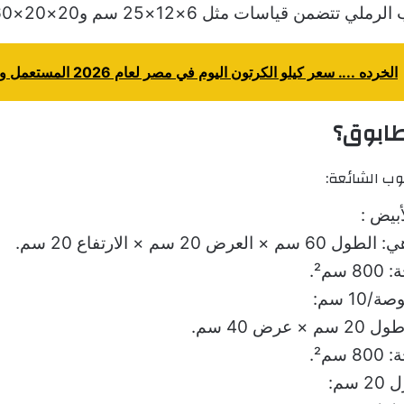
ي تتضمن قياسات مثل 6×12×25 سم و20×20×60 سم.
الخرده .... سعر كيلو الكرتون اليوم في مصر لعام 2026 المستعمل والجديد
ابوق؟
ب الشائعة:
بيض :
م × العرض 20 سم × الارتفاع 20 سم.
سم².
 × عرض 40 سم.
سم².
سم: