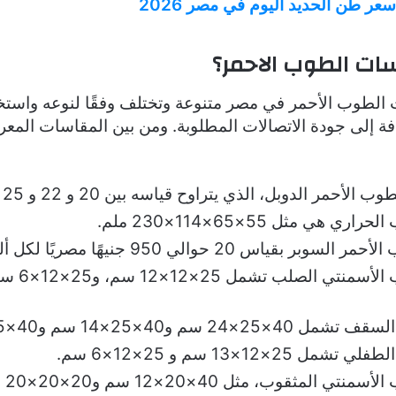
سعر طن الحديد اليوم في مصر 2026
سات الطوب الاحمر؟
الطوب الأحمر في مصر متنوعة وتختلف وفقًا لنوعه واستخد
افة إلى جودة الاتصالات المطلوبة. ومن بين المقاسات المع
لأحمر الدوبل، الذي يتراوح قياسه بين 20 و 22 و 25 سم.
ري هي مثل 55×65×114×230 ملم.
 بقياس 20 حوالي 950 جنيهًا مصريًا لكل ألف طوبة.
2×24 سم و40×25×14 سم و40×25×17 سم.
ل 25×12×13 سم و 25×12×6 سم.
تي المثقوب، مثل 40×20×12 سم و20×20×20 سم.