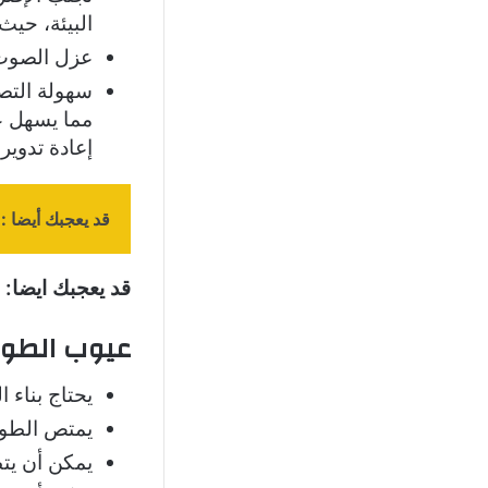
البيئة، حيث
عزل الصوت: 
سهولة التصن
مما يسهل عم
إعادة تدويره
قد يعجبك أيضا :
قد يعجبك ايضا:
س
عيوب الطوب
يحتاج بناء 
يمتص الطوب
يمكن أن يت