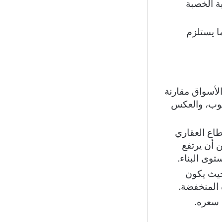
ة الخصبة
ا يستلزم
أسواق مقارنة
طوب، والعكس
طاع العقاري
 أن يرتفع
وى البناء.
حيث يكون
ة المنخفضة.
 سعره.