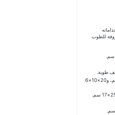
اماته
روفة للطوب
أبعاد الطوب الأسمنتي الصلب تشمل 25×12×12 سم، و25×12×6 سم، و20×10×6