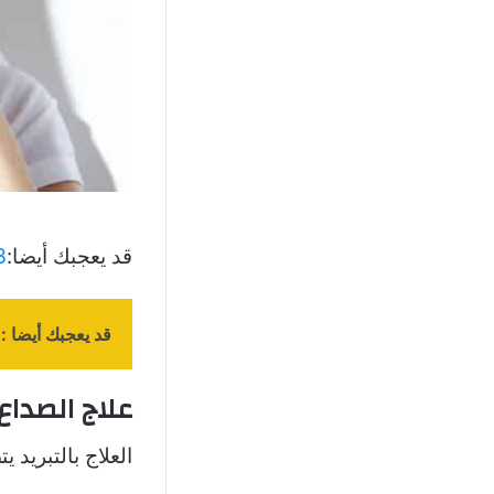
قد يعجبك أيضا:
3 اضرار …سعر دواء ستريم im
قد يعجبك أيضا :
علاج الصداع
العلاج بالتبريد 