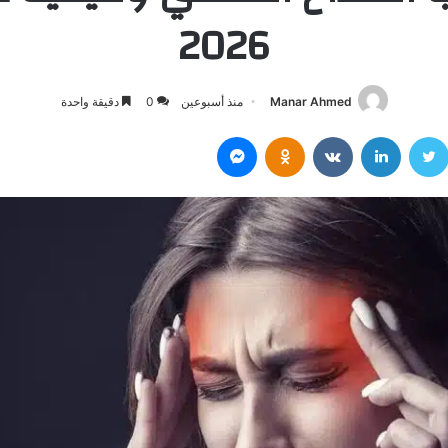
2026
Manar Ahmed
منذ أسبوعين
0
دقيقة واحدة
سبوك
تويتر
لينكدإن
Odnoklassniki
ماسنجر