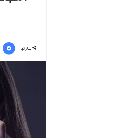
في
شاركها