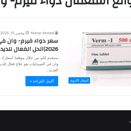
انع استعمال دواء فيرم- وا
Manar Ahmed
نوفمبر 15, 2025
سعر دواء فيرم- وان في
2026|الحل الفعال للديدان
سنقدم لكم من خلال موقعنا أسعارك ل
وان في الصيدليات هو علاج فعال للدي
العديد…
اسعار الادوية
أكمل القراءة »