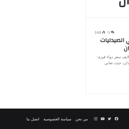
ن
جانبي
348
0
 الصيدليات
ايف سعر دواء فيرم-
دان، حيث تعاني
فيسبوك
تويتر
يوتيوب
انستقرام
من نحن
سياسة الخصوصية
اتصل بنا