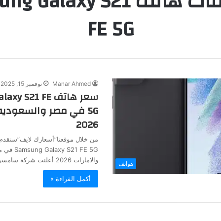
مواصفات هاتف Galaxy S21
FE 5G
Manar Ahmed
نوفمبر 15, 2025
سعر هاتف  S21 FE
5G في مصر والسعوديه 
2026
من خلال موقعنا”أسعارك لايف”سنقدم
y S21 FE 5G
والامارات 2026 أعلنت شركة سامسونج…
هواتف
أكمل القراءة »