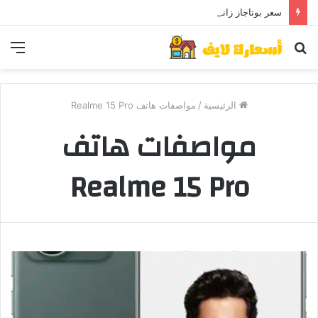
سعر بوتاجاز زانوسي كول ماكس اليوم ..و5 عيوب
بحث
الق
عن
الرئيسية
/
مواصفات هاتف Realme 15 Pro
مواصفات هاتف
Realme 15 Pro