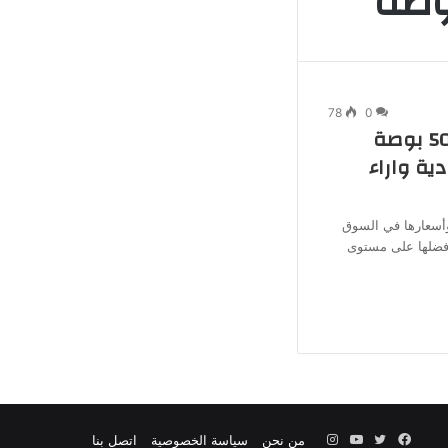
جانبي
78
0
سعر شاشة سامسونج 50 بوصة
ة واراء
ميزاتها وأسعارها في السوق
وأفضلها على مستوى
فيسبوك
تويتر
يوتيوب
انستقرام
من نحن
سياسة الخصوصية
اتصل بنا