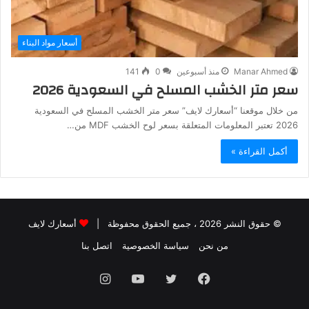
أسعار مواد البناء
Manar Ahmed
منذ أسبوعين
0
141
سعر متر الخشب المسلح في السعودية 2026
من خلال موقعنا “أسعارك لايف” سعر متر الخشب المسلح في السعودية
2026 تعتبر المعلومات المتعلقة بسعر لوح الخشب MDF من…
أكمل القراءة »
© حقوق النشر 2026 ، جميع الحقوق محفوظة |
أسعارك لايف
من نحن
سياسة الخصوصية
اتصل بنا
فيسبوك
تويتر
يوتيوب
انستقرام