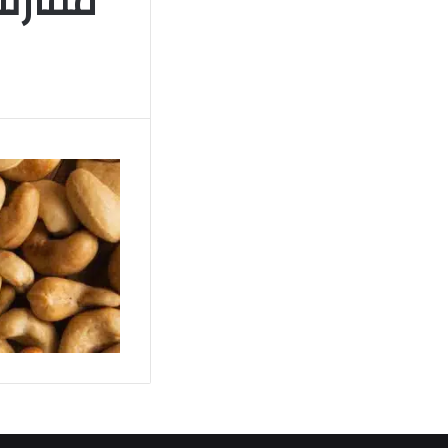
مقارنة
ا