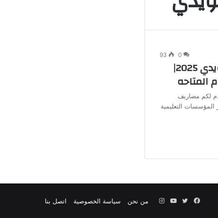
ويدي
جانبي
93
0
مصاريف أكاديمية السويدي 2025|
 المتاحه
دم لكم مصاريف
2 تعتبرمن أبرز المؤسسات التعليمية
فيسبوك
تويتر
يوتيوب
انستقرام
من نحن
سياسة الخصوصية
اتصل بنا