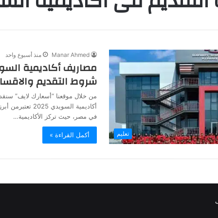
 التقديم فى أكاديمية الس
Manar Ahmed
منذ أسبوع واحد
شروط التقديم والاقسام
من خلال موقعنا “أسعارك لايف” سنق
أكاديمية السويدي 025
في مصر، حيث تركز الأكاديمية…
تعليم
أكمل القراءة »