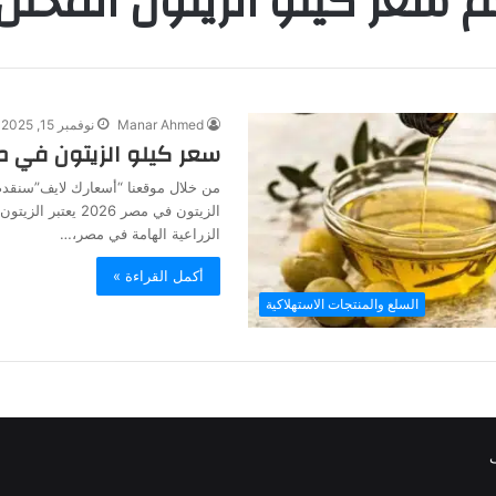
 سعر كيلو الزيتون المخلل
Manar Ahmed
نوفمبر 15, 2025
سعر كيلو الزيتون في مصر 
من خلال موقعنا “أسعارك لايف”سنقدم
الزيتون في مصر 2026 يع
الزراعية الهامة في مصر،…
أكمل القراءة »
السلع والمنتجات الاستهلاكية