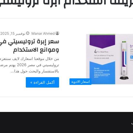
يقة استخدام ابره تروليست
Manar Ahmed
نوفمبر 15, 2025
وموانع الاستخدام
من خلال موقعنا اسعارك لايف سنتعر
تروليسيتي في مصر 26
بالاستفسار والبحث حول هذا…
اسعار الادوية
أكمل القراءة »