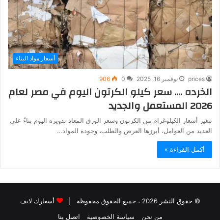
أسعار مواد البناء
prices
نوفمبر 16, 2025
0
906
الخرده …. سعر كيلو الكرتون اليوم في مصر لعام
2026 المستعمل والجديد
تتغير أسعار الكيلوغرام من الكرتون وسعر الورق المعاد تدويره اليوم بناءً على
العديد من العوامل، أبرزها العرض والطلب، وجودة المواد…
أكمل القراءة »
© حقوق النشر 2026 ، جميع الحقوق محفوظة |
أسعارك لايف
من نحن
سياسة الخصوصية
اتصل بنا